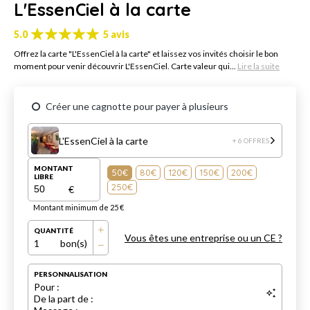
L'EssenCiel à la carte
5.0
5 avis
Offrez la carte "L'EssenCiel à la carte" et laissez vos invités choisir le bon
moment pour venir découvrir L'EssenCiel. Carte valeur qui...
Lire la suite
Créer une cagnotte pour payer à plusieurs
L'EssenCiel à la carte
+ 6 OFFRES
MONTANT
50€
80€
120€
150€
200€
LIBRE
250€
€
Montant minimum de 25 €
QUANTITÉ
Vous êtes une entreprise ou un CE ?
1
bon(s)
PERSONNALISATION
Pour :
De la part de :