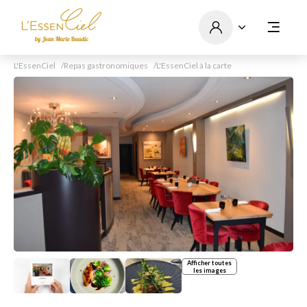
L'EssenCiel
Repas gastronomiques
L'EssenCiel à la carte
Afficher toutes
les images